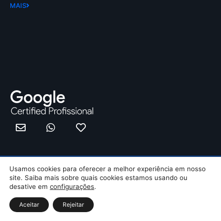
MAIS
Privacidade
Termos de uso
Usamos cookies para oferecer a melhor experiência em nosso
site. Saiba mais sobre quais cookies estamos usando ou
© 2026
desative em
configurações
.
Aceitar
Rejeitar