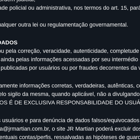
ade policial ou administrativa, nos termos do art. 15, par
ualquer outra lei ou regulamentação governamental.
DADOS
ou pela correção, veracidade, autenticidade, completude
u ainda pelas informações acessadas por seu intermédio 
ublicadas por usuários ou por fraudes decorrentes da 
amente informações corretas, verdadeiras, autênticas, c
 pelo sigilo da mesma, quando aplicável, não a divulg
OS É DE EXCLUSIVA RESPONSABILIDADE DO USUÁ
usuários e para denúncia de dados falsos/equivocados 
la@jrmartian.com.br
, o site JR Martian poderá excluir do
entuais contas/perfis, ressalvadas as hipóteses de guar