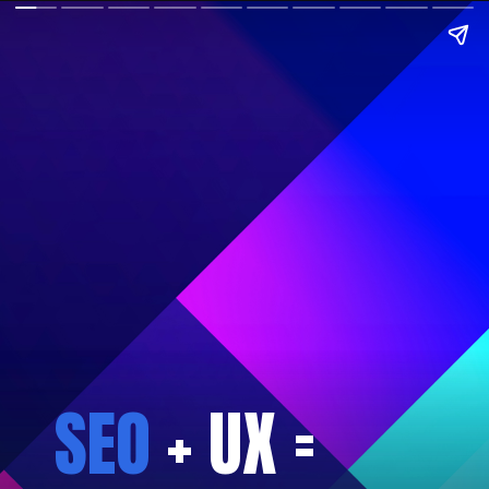
SEO
+ UX =